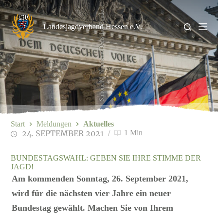
Zum
i
m
o
n
e
M
.
N
e
u
m
a
n
n
/
D
e
u
t
s
c
h
e
r
B
u
n
d
s
t
S
a
g
Inhalt
e
springen
Landesjagdverband Hessen e.V.
Start
Meldungen
Aktuelles
24. SEPTEMBER 2021
1 Min
BUNDESTAGSWAHL: GEBEN SIE IHRE STIMME DER
JAGD!
Am kommenden Sonntag, 26. September 2021,
wird für die nächsten vier Jahre ein neuer
Bundestag gewählt. Machen Sie von Ihrem