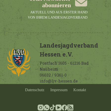
abonnieren
AKTUELL UND AUS ERSTER HAND
VON IHREM LANDESJAGDVERBAND
Landesjagdverband
Hessen e.V.
Postfach 1605 - 61216 Bad
Nauheim
06032 / 9361-0
info@ljv-hessen.de
Datenschutz
Impressum
Kontakt