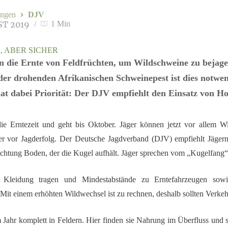
ngen
DJV
ST 2019
1 Min
, ABER SICHER
n die Ernte von Feldfrüchten, um Wildschweine zu bejage
der drohenden Afrikanischen Schweinepest ist dies notwen
hat dabei Priorität: Der DJV empfiehlt den Einsatz von Ho
e Erntezeit und geht bis Oktober. Jäger können jetzt vor allem Wil
er vor Jagderfolg. Der Deutsche Jagdverband (DJV) empfiehlt Jägern
Richtung Boden, der die Kugel aufhält. Jäger sprechen vom „Kugelfang“
ne Kleidung tragen und Mindestabstände zu Erntefahrzeugen sow
 Mit einem erhöhten Wildwechsel ist zu rechnen, deshalb sollten Verke
Jahr komplett in Feldern. Hier finden sie Nahrung im Überfluss und si