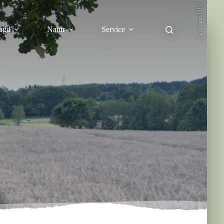
Kaufmann/DJV
agd
Natur
Service