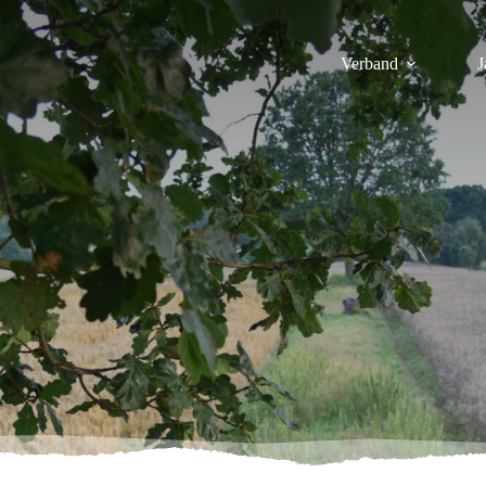
Verband
J