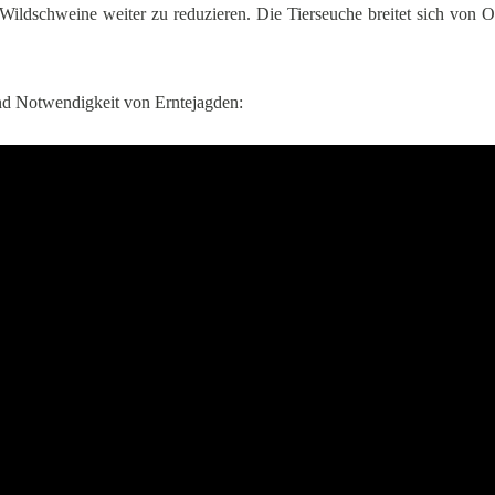
ildschweine weiter zu reduzieren. Die Tierseuche breitet sich von Os
nd Notwendigkeit von Erntejagden: