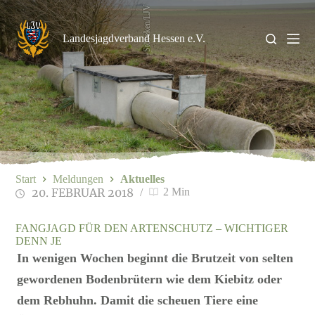
Zum
Stöveken/LJV
Inhalt
springen
Landesjagdverband Hessen e.V.
Start
Meldungen
Aktuelles
20. FEBRUAR 2018
2 Min
FANGJAGD FÜR DEN ARTENSCHUTZ – WICHTIGER
DENN JE
In wenigen Wochen beginnt die Brutzeit von selten
gewordenen Bodenbrütern wie dem Kiebitz oder
dem Rebhuhn. Damit die scheuen Tiere eine