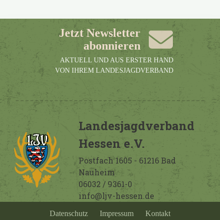
Jetzt Newsletter
abonnieren
AKTUELL UND AUS ERSTER HAND
VON IHREM LANDESJAGDVERBAND
Landesjagdverband
Hessen e.V.
Postfach 1605 - 61216 Bad
Nauheim
06032 / 9361-0
info@ljv-hessen.de
Datenschutz
Impressum
Kontakt