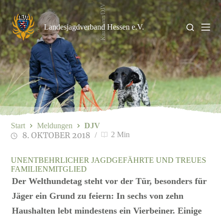
Zum
Kaufmann/DJV
Inhalt
springen
Landesjagdverband Hessen e.V.
Start
Meldungen
DJV
8. OKTOBER 2018
2 Min
UNENTBEHRLICHER JAGDGEFÄHRTE UND TREUES
FAMILIENMITGLIED
Der Welthundetag steht vor der Tür, besonders für
Jäger ein Grund zu feiern: In sechs von zehn
Haushalten lebt mindestens ein Vierbeiner. Einige