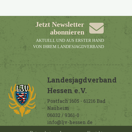
Jetzt Newsletter
abonnieren
AKTUELL UND AUS ERSTER HAND
VON IHREM LANDESJAGDVERBAND
Landesjagdverband
Hessen e.V.
Postfach 1605 - 61216 Bad
Nauheim
06032 / 9361-0
info@ljv-hessen.de