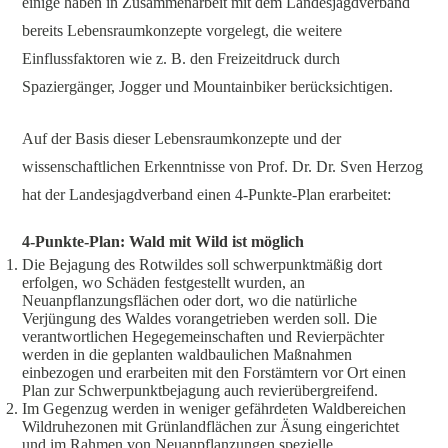
einige haben in Zusammenarbeit mit dem Landesjagdverband
bereits Lebensraumkonzepte vorgelegt, die weitere
Einflussfaktoren wie z. B. den Freizeitdruck durch
Spaziergänger, Jogger und Mountainbiker berücksichtigen.
Auf der Basis dieser Lebensraumkonzepte und der
wissenschaftlichen Erkenntnisse von Prof. Dr. Dr. Sven Herzog
hat der Landesjagdverband einen 4-Punkte-Plan erarbeitet:
4-Punkte-Plan: Wald mit Wild ist möglich
Die Bejagung des Rotwildes soll schwerpunktmäßig dort
erfolgen, wo Schäden festgestellt wurden, an
Neuanpflanzungsflächen oder dort, wo die natürliche
Verjüngung des Waldes vorangetrieben werden soll. Die
verantwortlichen Hegegemeinschaften und Revierpächter
werden in die geplanten waldbaulichen Maßnahmen
einbezogen und erarbeiten mit den Forstämtern vor Ort einen
Plan zur Schwerpunktbejagung auch revierübergreifend.
Im Gegenzug werden in weniger gefährdeten Waldbereichen
Wildruhezonen mit Grünlandflächen zur Äsung eingerichtet
und im Rahmen von Neuanpflanzungen spezielle