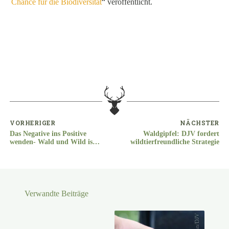
Chance für die Biodiversität
“ veröffentlicht.
VORHERIGER
NÄCHSTER
Das Negative ins Positive
Waldgipfel: DJV fordert
wenden- Wald und Wild ist
wildtierfreundliche Strategie
möglich und eine Chance für
die Biodiversität!
Verwandte Beiträge