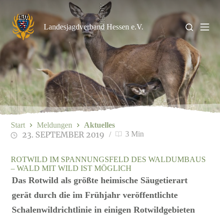
Zum
Rolfes/DJV
Inhalt
springen
Landesjagdverband Hessen e.V.
Start
Meldungen
Aktuelles
23. SEPTEMBER 2019
3 Min
ROTWILD IM SPANNUNGSFELD DES WALDUMBAUS
– WALD MIT WILD IST MÖGLICH
Das Rotwild als größte heimische Säugetierart
gerät durch die im Frühjahr veröffentlichte
Schalenwildrichtlinie in einigen Rotwildgebieten