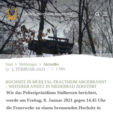
Zum
Privat
Inhalt
springen
Landesjagdverband Hessen e.V.
Start
Meldungen
Aktuelles
3. FEBRUAR 2021
1 Min
HOCHSITZ IN MÜHLTAL-TRAUTHEIM ABGEBRANNT
– WEITERER ANSITZ IN NIEDERRAD ZERSTÖRT
Wie das Polizeipräsidium Südhessen berichtet,
wurde am Freitag, 8. Januar 2021 gegen 14.45 Uhr
die Feuerwehr zu einem brennenden Hochsitz in